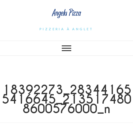
Angelu Pizza
PIZZERIA À ANGLET
18392273_28344165
5416645_213517480
8600576000_n